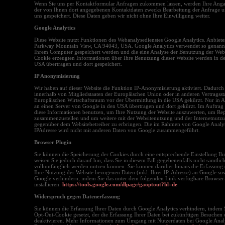
Wenn Sie uns per Kontaktformular Anfragen zukommen lassen, werden Ihre Anga
der von Ihnen dort angegebenen Kontaktdaten zwecks Bearbeitung der Anfrage un
uns gespeichert. Diese Daten geben wir nicht ohne Ihre Einwilligung weiter.
Google Analytics
Diese Website nutzt Funktionen des Webanalysedienstes Google Analytics. Anbiete
Parkway Mountain View, CA 94043, USA. Google Analytics verwendet so genannte 
Ihrem Computer gespeichert werden und die eine Analyse der Benutzung der Webs
Cookie erzeugten Informationen über Ihre Benutzung dieser Website werden in de
USA übertragen und dort gespeichert.
IP Anonymisierung
Wir haben auf dieser Website die Funktion IP-Anonymisierung aktiviert. Dadurch
innerhalb von Mitgliedstaaten der Europäischen Union oder in anderen Vertrags
Europäischen Wirtschaftsraum vor der Übermittlung in die USA gekürzt. Nur in A
an einen Server von Google in den USA übertragen und dort gekürzt. Im Auftrag d
diese Informationen benutzen, um Ihre Nutzung der Website auszuwerten, um Repo
zusammenzustellen und um weitere mit der Websitenutzung und der Internetnutz
gegenüber dem Websitebetreiber zu erbringen. Die im Rahmen von Google Analyt
IPAdresse wird nicht mit anderen Daten von Google zusammengeführt.
Browser Plugin
Sie können die Speicherung der Cookies durch eine entsprechende Einstellung Ih
weisen Sie jedoch darauf hin, dass Sie in diesem Fall gegebenenfalls nicht sämtlic
vollumfänglich werden nutzen können. Sie können darüber hinaus die Erfassung 
Ihre Nutzung der Website bezogenen Daten (inkl. Ihrer IP-Adresse) an Google sow
Google verhindern, indem Sie das unter dem folgenden Link verfügbare Browser
installieren:
https://tools.google.com/dlpage/gaoptout?hl=de
Widerspruch gegen Datenerfassung
Sie können die Erfassung Ihrer Daten durch Google Analytics verhindern, indem S
Opt-Out-Cookie gesetzt, der die Erfassung Ihrer Daten bei zukünftigen Besuchen d
deaktivieren. Mehr Informationen zum Umgang mit Nutzerdaten bei Google Analyt