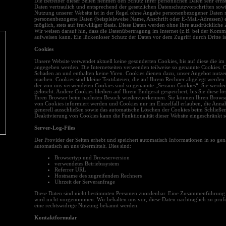
Die Betreiber dieser Seiten nehmen den Schutz Ihrer persönlichen Daten sehr ern
Daten vertraulich und entsprechend der gesetzlichen Datenschutzvorschriften sowi
Nutzung unserer Website ist in der Regel ohne Angabe personenbezogener Daten m
personenbezogene Daten (beispielsweise Name, Anschrift oder E-Mail-Adressen) e
möglich, stets auf freiwilliger Basis. Diese Daten werden ohne Ihre ausdrücklich
Wir weisen darauf hin, dass die Datenübertragung im Internet (z.B. bei der Komm
aufweisen kann. Ein lückenloser Schutz der Daten vor dem Zugriff durch Dritte is
Cookies
Unsere Website verwendet aktuell keine gesonderten Cookies, bis auf diese die im
angegeben werden. Die Internetseiten verwenden teilweise so genannte Cookies. 
Schaden an und enthalten keine Viren. Cookies dienen dazu, unser Angebot nutzerf
machen. Cookies sind kleine Textdateien, die auf Ihrem Rechner abgelegt werden 
der von uns verwendeten Cookies sind so genannte „Session-Cookies“. Sie werde
gelöscht. Andere Cookies bleiben auf Ihrem Endgerät gespeichert, bis Sie diese l
Ihren Browser beim nächsten Besuch wiederzuerkennen. Sie können Ihren Browser s
von Cookies informiert werden und Cookies nur im Einzelfall erlauben, die Anna
generell ausschließen sowie das automatische Löschen der Cookies beim Schließen
Deaktivierung von Cookies kann die Funktionalität dieser Website eingeschränkt s
Server-Log-Files
Der Provider der Seiten erhebt und speichert automatisch Informationen in so gen
automatisch an uns übermittelt. Dies sind:
Browsertyp und Browserversion
verwendetes Betriebssystem
Referrer URL
Hostname des zugreifenden Rechners
Uhrzeit der Serveranfrage
Diese Daten sind nicht bestimmten Personen zuordenbar. Eine Zusammenführung 
wird nicht vorgenommen. Wir behalten uns vor, diese Daten nachträglich zu prüf
eine rechtswidrige Nutzung bekannt werden.
Kontaktformular​