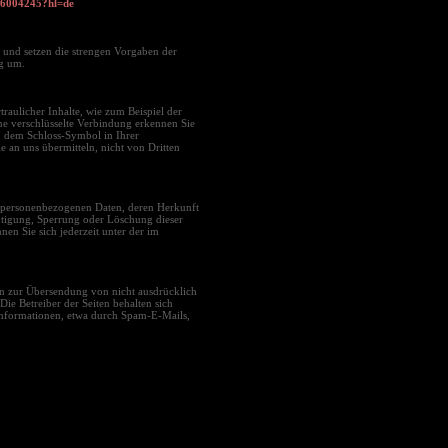
r/6004245?hl=de
 und setzen die strengen Vorgaben der
g um.
raulicher Inhalte, wie zum Beispiel der
ine verschlüsselte Verbindung erkennen Sie
 an dem Schloss-Symbol in Ihrer
e an uns übermitteln, nicht von Dritten
en personenbezogenen Daten, deren Herkunft
tigung, Sperrung oder Löschung dieser
n Sie sich jederzeit unter der im
n zur Übersendung von nicht ausdrücklich
ie Betreiber der Seiten behalten sich
informationen, etwa durch Spam-E-Mails,