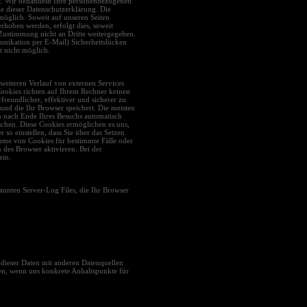
st. Wir behandeln Ihre personenbezogenen
e dieser Datenschutzerklärung. Die
öglich. Soweit auf unseren Seiten
rhoben werden, erfolgt dies, soweit
e Zustimmung nicht an Dritte weitergegeben.
unikation per E-Mail) Sicherheitslücken
t nicht möglich.
 weiteren Verlauf von externen Services
Cookies richten auf Ihrem Rechner keinen
reundlicher, effektiver und sicherer zu
und die Ihr Browser speichert. Die meisten
n nach Ende Ihres Besuchs automatisch
öschen. Diese Cookies ermöglichen es uns,
o einstellen, dass Sie über das Setzen
hme von Cookies für bestimmte Fälle oder
 des Browser aktivieren. Bei der
ein.
annten Server-Log Files, die Ihr Browser
dieser Daten mit anderen Datenquellen
en, wenn uns konkrete Anhaltspunkte für