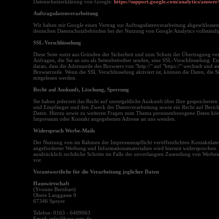
Datenschutzerklärung von Google:
https://support.google.com/analytics/answe
Auftragsdatenverarbeitung
Wir haben mit Google einen Vertrag zur Auftragsdatenverarbeitung abgeschlossen
deutschen Datenschutzbehörden bei der Nutzung von Google Analytics vollständi
SSL-Verschlüsselung
Diese Seite nutzt aus Gründen der Sicherheit und zum Schutz der Übertragung vert
Anfragen, die Sie an uns als Seitenbetreiber senden, eine SSL-Verschlüsselung. E
daran, dass die Adresszeile des Browsers von "http://" auf "https://" wechselt und
Browserzeile. Wenn die SSL Verschlüsselung aktiviert ist, können die Daten, die Si
mitgelesen werden.
Recht auf Auskunft, Löschung, Sperrung
Sie haben jederzeit das Recht auf unentgeltliche Auskunft über Ihre gespeichert
und Empfänger und den Zweck der Datenverarbeitung sowie ein Recht auf Berich
Daten. Hierzu sowie zu weiteren Fragen zum Thema personenbezogene Daten könne
Impressum oder Kontakt angegebenen Adresse an uns wenden.
Widerspruch Werbe-Mails
Der Nutzung von im Rahmen der Impressumspflicht veröffentlichten Kontaktdate
angeforderter Werbung und Informationsmaterialien wird hiermit widersprochen. D
ausdrücklich rechtliche Schritte im Falle der unverlangten Zusendung von Werbe
vor.
Verantwortliche für die Verarbeitung jeglicher Daten
Hauswirtschaft
(Yvonne Bernhart)
Obere Langgasse 9
67346 Speyer
Telefon: 0163 - 6409063
Email: info@haus-rein.de