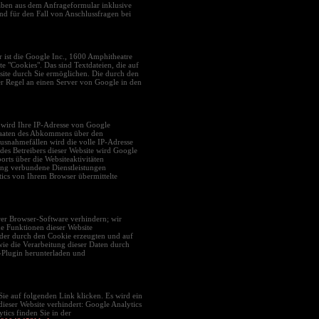
ben aus dem Anfrageformular inklusive
d für den Fall von Anschlussfragen bei
r ist die Google Inc., 1600 Amphitheatre
"Cookies". Das sind Textdateien, die auf
ite durch Sie ermöglichen. Die durch den
r Regel an einen Server von Google in den
 wird Ihre IP-Adresse von Google
staaten des Abkommens über den
usnahmefällen wird die volle IP-Adresse
es Betreibers dieser Website wird Google
rts über die Websiteaktivitäten
ung verbundene Dienstleistungen
ics von Ihrem Browser übermittelte
rer Browser-Software verhindern; wir
he Funktionen dieser Website
der durch den Cookie erzeugten und auf
ie die Verarbeitung dieser Daten durch
-Plugin herunterladen und
ie auf folgenden Link klicken. Es wird ein
ieser Website verhindert: Google Analytics
ics finden Sie in der